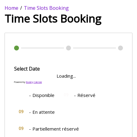
Home
Time Slots Booking
Time Slots Booking
Select Date
Loading...
Powered by
Booking Calendar
09
09
-
Disponible
-
Réservé
09
-
En attente
·
09
-
Partiellement réservé