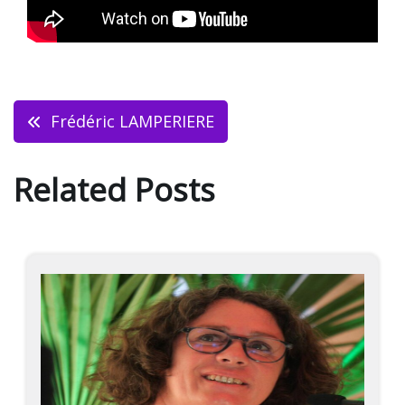
Navigation
Frédéric LAMPERIERE
de
Related Posts
l’article