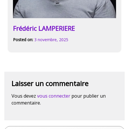
v
r
y
Frédéric LAMPERIERE
Posted on:
3 novembre, 2025
-
A
v
e
c
S
o
Laisser un commentaire
p
h
i
Vous devez
vous connecter
pour publier un
e
commentaire.
D
o
u
v