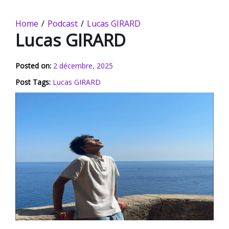
Home
Podcast
Lucas GIRARD
Lucas GIRARD
-
Posted on:
2 décembre, 2025
A
Post Tags:
Lucas GIRARD
v
e
c
S
o
p
h
i
e
D
o
u