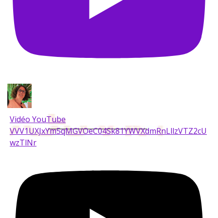
Vidéo YouTube
VVV1UXJxYm5qMGVOeC04Sk81YWVXdmRnLllzVTZ2cU
wzTlNr