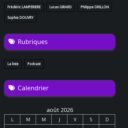
o
Frédéric LAMPERIERE
Lucas GIRARD
Philippe DRILLON
n
Sophie DOUVRY
d
Rubriques
e
v
u
La liste
Podcast
e
Calendrier
s
É
août 2026
v
L
M
M
J
V
S
D
è