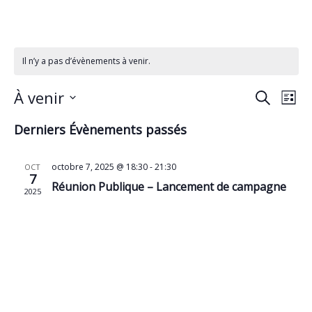
Il n’y a pas d’évènements à venir.
R
N
À venir
R
L
e
a
S
i
e
c
Derniers Évènements passés
é
s
v
h
l
t
c
e
i
e
e
octobre 7, 2025 @ 18:30
-
21:30
OCT
r
7
h
g
c
Réunion Publique – Lancement de campagne
c
2025
t
a
h
e
i
e
t
o
r
i
n
c
o
n
e
n
h
z