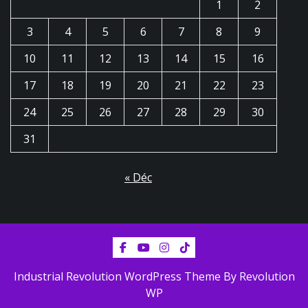
1
2
n
3
4
5
6
7
8
9
e
10
11
12
13
14
15
16
m
17
18
19
20
21
22
23
e
24
25
26
27
28
29
30
n
31
t
« Déc
s
Industrial Revolution WordPress Theme By Revolution
WP