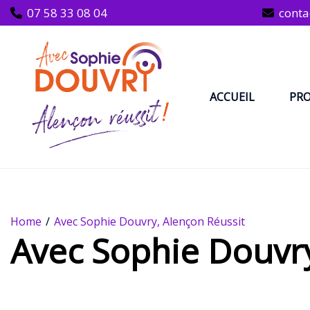
Skip
07 58 33 08 04
conta
to
content
ACCUEIL
PR
Home
Avec Sophie Douvry, Alençon Réussit
Avec Sophie Douvry