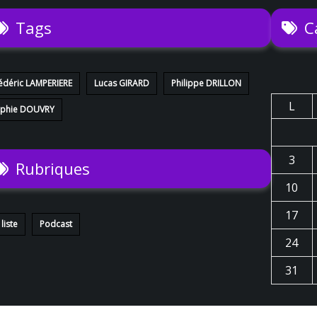
Tags
C
édéric LAMPERIERE
Lucas GIRARD
Philippe DRILLON
L
phie DOUVRY
3
Rubriques
10
17
 liste
Podcast
24
31